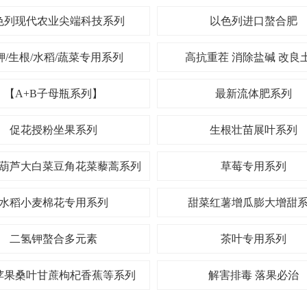
色列现代农业尖端科技系列
以色列进口螯合肥
钾/生根/水稻/蔬菜专用系列
高抗重茬 消除盐碱 改良
【A+B子母瓶系列】
最新流体肥系列
促花授粉坐果系列
生根壮苗展叶系列
葫芦大白菜豆角花菜藜蒿系列
草莓专用系列
水稻小麦棉花专用系列
甜菜红薯增瓜膨大增甜
二氢钾螯合多元素
茶叶专用系列
苹果桑叶甘蔗枸杞香蕉等系列
解害排毒 落果必治